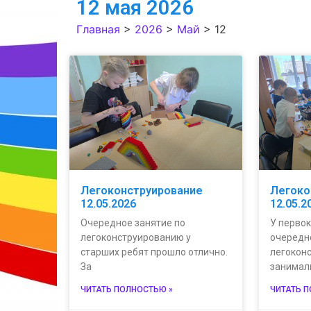
12 мая 2026
Главная
>
2026
>
Май
>
12
Легоконструирование
Легоко
12.05.2026
12.05.2
Очередное занятие по
У перво
легоконструированию у
очередн
старших ребят прошло отлично.
легокон
За
занимал
ЧИТАТЬ ПОЛНОСТЬЮ »
ЧИТАТЬ 