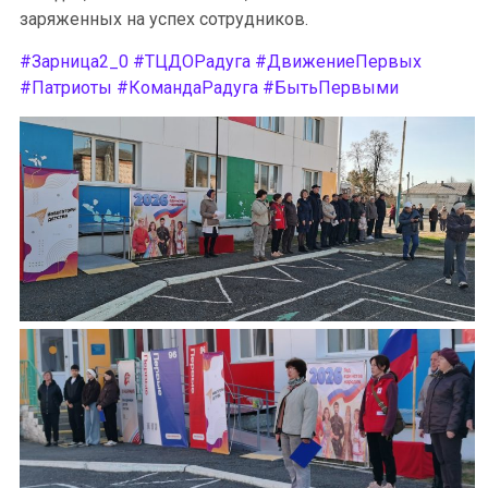
заряженных на успех сотрудников.
#Зарница2_0
#ТЦДОРадуга
#ДвижениеПервых
#Патриоты
#КомандаРадуга
#БытьПервыми