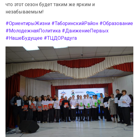
что этот сезон будет таким же ярким и
незабываемым!
#ОриентирыЖизни
#ТаборинскийРайон
#Образование
#МолодежнаяПолитика
#ДвижениеПервых
#НашеБудущее
#ТЦДОРадуга