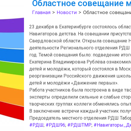
Областное совещание 
Главная
>
Новости
>
Областное совещан
23 декабря в Екатеринбурге состоялось обл
Навигаторов детства. На совещании присутс
Свердловской области. Открыла совещание Н
деятельности Регионального отделения РДШ з
год. Темой совещания было: подведение итог
Екатерина Владимировна Рублёва ознакомила
детей и молодёжи, который состоялся в Моск
реорганизации Российского движения школь
детей и молодёжи «Движение первых».
Работа участников была построена в виде тв
эксперты определили сильные и слабые стор
творческих группах коллеги обменялись опыт
В заключение встречи каждый участник получ
Председатель местного отделения РДШ Табор
#РДШ
;
#РДШ96
;
#РДШТМР
;
#Навигаторы_Де