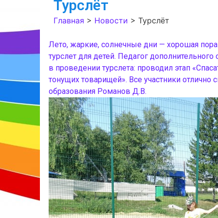
Турслёт
Главная
>
Новости
>
Турслёт
Лето, жаркие, солнечные дни — хорошая пора 
турслет для детей. Педагог дополнительного
в проведении турслета: проводил этап «Спас
тонущих товарищей». Все участники отлично 
образования Романов Д.В.