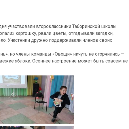
дня участвовали второклассники Таборинской школы.
копали» картошку, рвали цветы, отгадывали загадки,
ело. Участники дружно поддерживали членов своих
ень», но члены команды «Овощи» ничуть не огорчились —
вежие яблоки. Осеннее настроение может быть совсем не