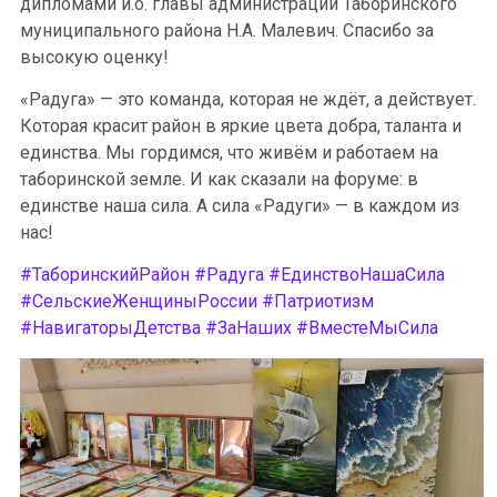
дипломами и.о. главы администрации Таборинского
муниципального района Н.А. Малевич. Спасибо за
высокую оценку!
«Радуга» — это команда, которая не ждёт, а действует.
Которая красит район в яркие цвета добра, таланта и
единства. Мы гордимся, что живём и работаем на
таборинской земле. И как сказали на форуме: в
единстве наша сила. А сила «Радуги» — в каждом из
нас!
#ТаборинскийРайон
#Радуга
#ЕдинствоНашаСила
#СельскиеЖенщиныРоссии
#Патриотизм
#НавигаторыДетства
#ЗаНаших
#ВместеМыСила