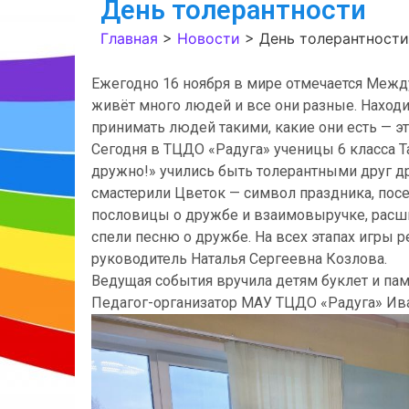
День толерантности
Главная
>
Новости
>
День толерантности
Ежегодно 16 ноября в мире отмечается Между
живёт много людей и все они разные. Находи
принимать людей такими, какие они есть — э
Сегодня в ТЦДО «Радуга» ученицы 6 класса 
дружно!» учились быть толерантными друг дру
смастерили Цветок — символ праздника, посе
пословицы о дружбе и взаимовыручке, расши
спели песню о дружбе. На всех этапах игры 
руководитель Наталья Сергеевна Козлова.
Ведущая события вручила детям буклет и па
Педагог-организатор МАУ ТЦДО «Радуга» Ива