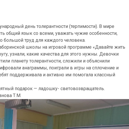
народный день толерантности (терпимости). В мире
ть общий язык со всеми, уважать чужие особенности,
то большой труд для каждого человека.
Таборинской школы на игровой программе «Давайте жить
гу, узнали, какие качества для этого нужны. Девочки
тили планету толерантности, сложили и объяснили
фровали анаграммы, поиграли в игры на сплочение и
ребят поддерживала и активно им помогала классный
мятный подарок — ладошку- световозвращатель.
нова Т.М.