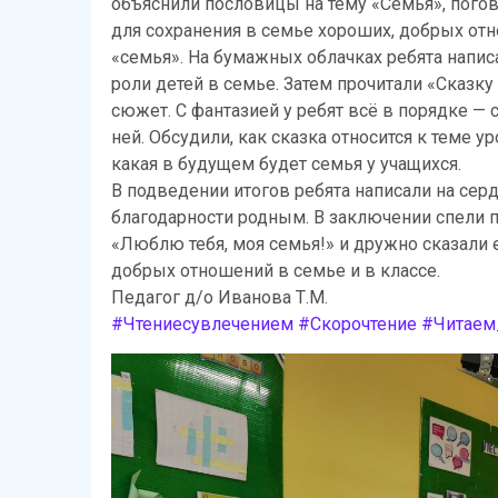
объяснили пословицы на тему «Семья», пого
для сохранения в семье хороших, добрых отно
«семья». На бумажных облачках ребята напис
роли детей в семье. Затем прочитали «Сказку
сюжет. С фантазией у ребят всё в порядке —
ней. Обсудили, как сказка относится к теме у
какая в будущем будет семья у учащихся.
В подведении итогов ребята написали на сер
благодарности родным. В заключении спели 
«Люблю тебя, моя семья!» и дружно сказали е
добрых отношений в семье и в классе.
Педагог д/о Иванова Т.М.
#Чтениесувлечением
#Скорочтение
#Читаем