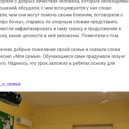
ворили о добрых качествах человека, которые необходимы
шений, обсудили, с чем ассоциируется у них слово
али, чем они могут помочь своим близким, поговорили о
 про бочку», стараясь по опорным словам представить
 смогли нафантазировать и саму сказку и продолжение к
рока, какие ценности в ней заложены. Помечтали о том,
дечках добрые пожелания своей семье и сказали слова
песню «Моя семья». Обучающиеся сами придумали лозунг
го. Надеюсь, что урок заложил в ребятах основу для
_о_семье