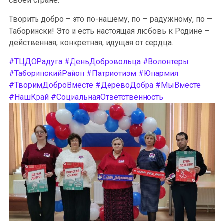
своей стране.
Творить добро – это по-нашему, по — радужному, по —
Таборински! Это и есть настоящая любовь к Родине –
действенная, конкретная, идущая от сердца.
#ТЦДОРадуга
#ДеньДобровольца
#Волонтеры
#ТаборинскийРайон
#Патриотизм
#Юнармия
#ТворимДоброВместе
#ДеревоДобра
#МыВместе
#НашКрай
#СоциальнаяОтветственность