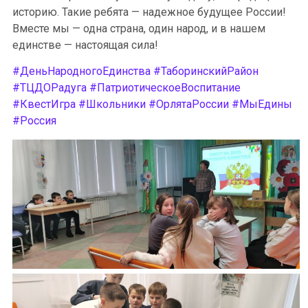
историю. Такие ребята — надежное будущее России!
Вместе мы — одна страна, один народ, и в нашем
единстве — настоящая сила!
#ДеньНародногоЕдинства
#ТаборинскийРайон
#ТЦДОРадуга
#ПатриотическоеВоспитание
#КвестИгра
#Школьники
#ОрлятаРоссии
#МыЕдины
#Россия