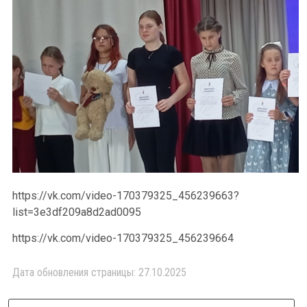
https://vk.com/video-170379325_456239663?
list=3e3df209a8d2ad0095
https://vk.com/video-170379325_456239664
Дата обновления страницы: 27.10.2025