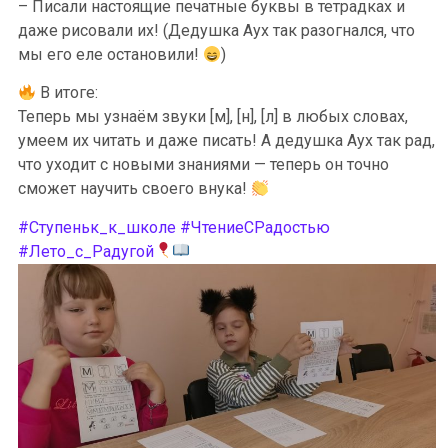
– Писали настоящие печатные буквы в тетрадках и
даже рисовали их! (Дедушка Аух так разогнался, что
мы его еле остановили!
)
В итоге:
Теперь мы узнаём звуки [м], [н], [л] в любых словах,
умеем их читать и даже писать! А дедушка Аух так рад,
что уходит с новыми знаниями — теперь он точно
сможет научить своего внука!
#Ступеньк_к_школе
#ЧтениеСРадостью
#Лето_с_Радугой