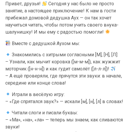
Привет, друзья!
Сегодня у нас было не просто
занятие, а настоящее приключение! К нам в гости
прибежал домовой дедушка Аух — он так хочет
научиться читать, чтобы потом учить своего внука-
шалунишку! И мы ему с радостью помогли!
Вместе с дедушкой Аухом мы:
Знакомились с хитрыми согласными [М], [Н], [Л]:
– Узнали, как мычит коровка ([м-м-м]), как жужжит
моторчик ([н-н-н]) и как гудит самолёт ([л-л-л])!
– А ещё проверяли, где прячутся эти звуки: в начале,
середине или конце слова!
Играли в весёлую игру:
– «Где спрятался звук?» — искали [м], [н], [л] в словах!
Читали слоги и писали буквы:
– «Ма», «на», «ла» — теперь мы знаем, как сливаются
звуки!