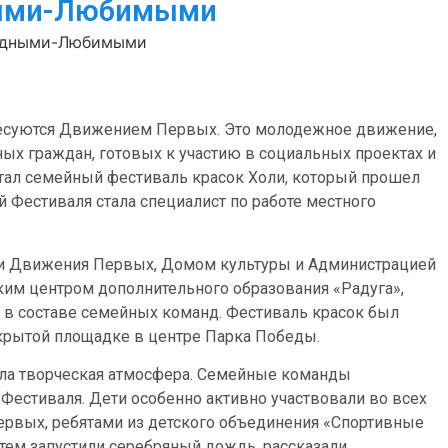
ными-Любимыми
Родными-Любимыми
ресуются Движением Первых. Это молодежное движение,
ых граждан, готовых к участию в социальных проектах и
тал семейный фестиваль красок Холи, который прошел
й Фестиваля стала специалист по работе местного
ми Движения Первых, Домом культуры и Администрацией
ким центром дополнительного образования «Радуга»,
в в составе семейных команд. Фестиваль красок был
крытой площадке в центре Парка Победы.
ила творческая атмосфера. Семейные команды
 Фестиваля. Дети особенно активно участвовали во всех
Первых, ребятами из детского объединения «Спортивные
тем запустили серебряный дождь, рассказали