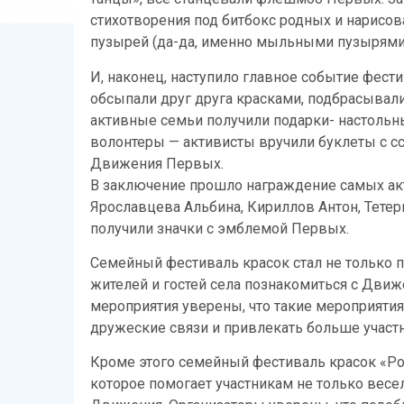
стихотворения под битбокс родных и нарисо
пузырей (да-да, именно мыльными пузырями 
И, наконец, наступило главное событие фест
обсыпали друг друга красками, подбрасывали
активные семьи получили подарки- настольн
волонтеры — активисты вручили буклеты с с
Движения Первых.
В заключение прошло награждение самых а
Ярославцева Альбина, Кириллов Антон, Тетер
получили значки с эмблемой Первых.
Семейный фестиваль красок стал не только
жителей и гостей села познакомиться с Дви
мероприятия уверены, что такие мероприяти
дружеские связи и привлекать больше участ
Кроме этого семейный фестиваль красок «
которое помогает участникам не только весел