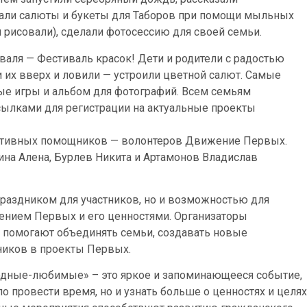
вали салюты и букеты для Таборов при помощи мыльных
рисовали), сделали фотосессию для своей семьи.
иваля — Фестиваль красок! Дети и родители с радостью
 их вверх и ловили — устроили цветной салют. Самые
ые игры и альбом для фотографий. Всем семьям
сылками для регистрации на актуальные проекты
ктивных помощников — волонтеров Движение Первых.
ина Алена, Бурлев Никита и Артамонов Владислав
 праздником для участников, но и возможностью для
жением Первых и его ценностями. Организаторы
я помогают объединять семьи, создавать новые
ников в проекты Первых.
Родные-любимые» – это яркое и запоминающееся событие,
о провести время, но и узнать больше о ценностях и целях