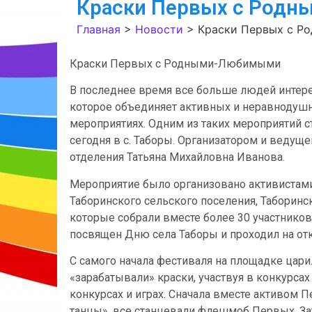
Краски Первых с Род
Главная
>
Новости
>
Краски Первых с 
Краски Первых с Родными-Любимыми
В последнее время все больше людей инте
которое объединяет активных и неравнодушн
мероприятиях. Одним из таких мероприятий с
сегодня в с. Таборы. Организатором и ведуще
отделения Татьяна Михайловна Иванова.
Мероприятие было организовано активиста
Таборинского сельского поселения, Таборинс
которые собрали вместе более 30 участнико
посвящен Дню села Таборы и проходил на от
С самого начала фестиваля на площадке цар
«зарабатывали» краски, участвуя в конкурсах
конкурсах и играх. Сначала вместе активом 
танцы», все станцевали флешмоб Первых. За