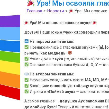
Ура! Мы освоили гла
Главная
>
Новости
>
Ура! Мы освоили 
Ура! Мы освоили гласные звуки!
Друзья! Наши юные ученики совершили первы
На первом занятии мы:
Познакомились с гласными звуками
[а], [о
рычать, как медведь
!
Узнали, чем
звуки
(то, что слышим) отлича
Слепили из пластилина буквы
А, О, У
— теп
На втором занятии мы:
Научились складывать слоги:
МА, МО, МУ
Заполнили
волшебную таблицу звуков
ка
Играли в
«Поймай звук»
— хлопали, топали
А самое главное —
дедушка Аух запомнил ВС
домовёнку Кузе
! Теперь и он готов к школе!