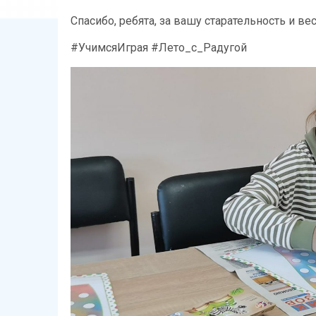
Спасибо, ребята, за вашу старательность и 
#УчимсяИграя #Лето_с_Радугой