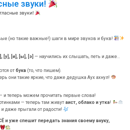
сные звуки!
гласные звуки!
е (но такие важные!) шаги в мире звуков и букв!
], [у], [и], [ы], [э]
— научились их слышать, петь и даже…
ются от
букв
(то, что пишем).
ерь они такие яркие, что даже дедушка Аух ахнул!
— и теперь можем прочитать первые слова!
ртинками — теперь там живут
аист, облако и утка
!
 и даже прыгали от радости!
Ё и уже спешит передать знания своему внуку,