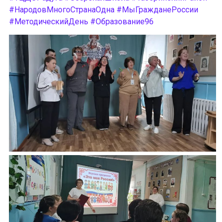
#НародовМногоСтранаОдна
#МыГражданеРоссии
#МетодическийДень
#Образование96