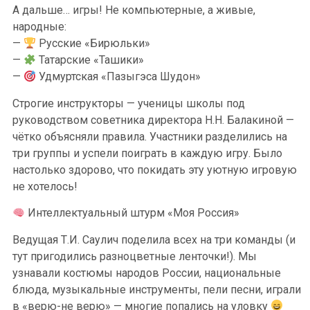
А дальше… игры! Не компьютерные, а живые,
народные:
—
Русские «Бирюльки»
—
Татарские «Ташики»
—
Удмуртская «Пазыгэса Шудон»
Строгие инструкторы — ученицы школы под
руководством советника директора Н.Н. Балакиной —
чётко объясняли правила. Участники разделились на
три группы и успели поиграть в каждую игру. Было
настолько здорово, что покидать эту уютную игровую
не хотелось!
Интеллектуальный штурм «Моя Россия»
Ведущая Т.И. Саулич поделила всех на три команды (и
тут пригодились разноцветные ленточки!). Мы
узнавали костюмы народов России, национальные
блюда, музыкальные инструменты, пели песни, играли
в «верю-не верю» — многие попались на уловку